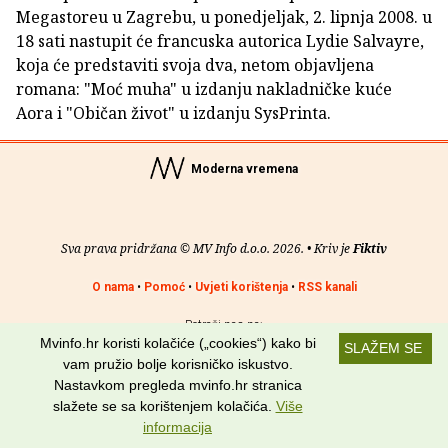
Megastoreu u Zagrebu, u ponedjeljak, 2. lipnja 2008. u
18 sati nastupit će francuska autorica Lydie Salvayre,
koja će predstaviti svoja dva, netom objavljena
romana: "Moć muha" u izdanju nakladničke kuće
Aora i "Običan život" u izdanju SysPrinta.
Moderna vremena
Sva prava pridržana © MV Info d.o.o. 2026. • Kriv je
Fiktiv
O nama
•
Pomoć
•
Uvjeti korištenja
•
RSS kanali
Potraži nas na:
Mvinfo.hr koristi kolačiće („cookies“) kako bi
SLAŽEM SE
vam pružio bolje korisničko iskustvo.
Nastavkom pregleda mvinfo.hr stranica
slažete se sa korištenjem kolačića.
Više
informacija