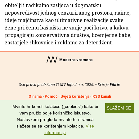
obitelji i radikalno zasijeca u dogmatsku
nepovredivost jednog cenzuriranog prostora, naime,
ideje majčinstva kao ultimativne realizacije svake
žene pri čemu baš ništa ne smije poći krivo, a kakvu
propagiraju konzervativna društva, licemjerne babe,
zastarjele slikovnice i reklame za deterdžent.
Moderna vremena
Sva prava pridržana © MV Info d.o.o. 2026. • Kriv je
Fiktiv
O nama
•
Pomoć
•
Uvjeti korištenja
•
RSS kanali
Mvinfo.hr koristi kolačiće („cookies“) kako bi
SLAŽEM SE
Potraži nas na:
vam pružio bolje korisničko iskustvo.
Nastavkom pregleda mvinfo.hr stranica
slažete se sa korištenjem kolačića.
Više
informacija