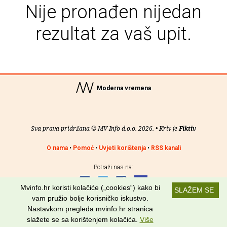
Nije pronađen nijedan
rezultat za vaš upit.
Moderna vremena
Sva prava pridržana © MV Info d.o.o. 2026. • Kriv je
Fiktiv
O nama
•
Pomoć
•
Uvjeti korištenja
•
RSS kanali
Potraži nas na:
Mvinfo.hr koristi kolačiće („cookies“) kako bi
SLAŽEM SE
vam pružio bolje korisničko iskustvo.
Nastavkom pregleda mvinfo.hr stranica
slažete se sa korištenjem kolačića.
Više