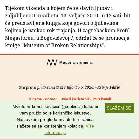
Tijekom vikenda u kojem će se slaviti ljubav i
zaljubljenost, u subotu, 13. veljače 2010., u 12 sati, bit
će predstavljena knjiga koja govori o ljubavima
kojima je istekao rok trajanja. U zagrebačkom Profil
Megastoreu, u Bogovićevoj 7, održat će se promocija
knjige "Museum of Broken Relationships".
Moderna vremena
Sva prava pridržana © MV Info d.o.o. 2026. • Kriv je
Fiktiv
O nama
•
Pomoć
•
Uvjeti korištenja
•
RSS kanali
Mvinfo.hr koristi kolačiće („cookies“) kako bi
SLAŽEM SE
Potraži nas na:
vam pružio bolje korisničko iskustvo.
Nastavkom pregleda mvinfo.hr stranica
slažete se sa korištenjem kolačića.
Više
informacija