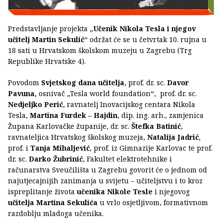
Predstavljanje projekta „
Učenik Nikola Tesla i njegov
učitelj Martin Sekulić
“ održat će se u četvrtak 10. rujna u
18 sati u Hrvatskom školskom muzeju u Zagrebu (Trg
Republike Hrvatske 4).
Povodom
Svjetskog dana učitelja
, prof. dr. sc.
Davor
Pavuna,
osnivač „Tesla world foundation“, prof. dr. sc.
Nedjeljko Perić
, ravnatelj Inovacijskog centara Nikola
Tesla,
Martina Furdek – Hajdin
, dip. ing. arh., zamjenica
Župana Karlovačke županije, dr. sc.
Štefka Batinić
,
ravnateljica Hrvatskog školskog muzeja,
Natalija Jadrić
,
prof. i
Tanja Mihaljević
, prof. iz Gimnazije Karlovac te prof.
dr. sc.
Darko Žubrinić
, Fakultet elektrotehnike i
računarstva Sveučilišta u Zagrebu govorit će o jednom od
najutjecajnijih zanimanja u svijetu – učiteljstvu i to kroz
ispreplitanje života
učenika Nikole Tesle
i njegovog
učitelja Martina Sekulića
u vrlo osjetljivom, formativnom
razdoblju mladoga učenika.