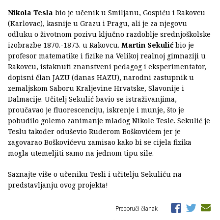
Nikola Tesla
bio je učenik u Smiljanu, Gospiću i Rakovcu
(Karlovac), kasnije u Grazu i Pragu, ali je za njegovu
odluku o životnom pozivu ključno razdoblje srednjoškolske
izobrazbe 1870.-1873. u Rakovcu.
Martin Sekulić
bio je
profesor matematike i fizike na Velikoj realnoj gimnaziji u
Rakovcu, istaknuti znanstveni pedagog i eksperimentator,
dopisni član JAZU (danas HAZU), narodni zastupnik u
zemaljskom Saboru Kraljevine Hrvatske, Slavonije i
Dalmacije. Učitelj Sekulić bavio se istraživanjima,
proučavao je fluorescenciju, iskrenje i munje, što je
pobudilo golemo zanimanje mladog Nikole Tesle. Sekulić je
Teslu također oduševio Ruđerom Boškovićem jer je
zagovarao Boškovićevu zamisao kako bi se cijela fizika
mogla utemeljiti samo na jednom tipu sile.
Saznajte više o učeniku Tesli i učitelju Sekuliću na
predstavljanju ovog projekta!
Preporuči članak