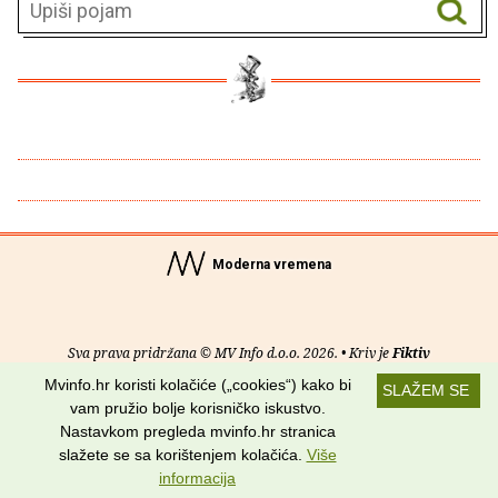
Moderna vremena
Sva prava pridržana © MV Info d.o.o. 2026. • Kriv je
Fiktiv
Mvinfo.hr koristi kolačiće („cookies“) kako bi
SLAŽEM SE
O nama
•
Pomoć
•
Uvjeti korištenja
•
RSS kanali
vam pružio bolje korisničko iskustvo.
Nastavkom pregleda mvinfo.hr stranica
Potraži nas na:
slažete se sa korištenjem kolačića.
Više
informacija