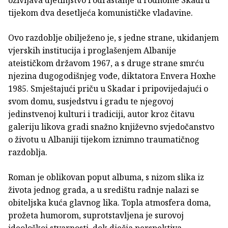
tijekom dva desetljeća komunističke vladavine.
Ovo razdoblje obilježeno je, s jedne strane, ukidanjem
vjerskih institucija i proglašenjem Albanije
ateističkom državom 1967, a s druge strane smrću
njezina dugogodišnjeg vođe, diktatora Envera Hoxhe
1985. Smještajući priču u Skadar i pripovijedajući o
svom domu, susjedstvu i gradu te njegovoj
jedinstvenoj kulturi i tradiciji, autor kroz čitavu
galeriju likova gradi snažno književno svjedočanstvo
o životu u Albaniji tijekom iznimno traumatičnog
razdoblja.
Roman je oblikovan poput albuma, s nizom slika iz
života jednog grada, a u središtu radnje nalazi se
obiteljska kuća glavnog lika. Topla atmosfera doma,
prožeta humorom, suprotstavljena je surovoj
ideološkoj stvarnosti, dok dječja perspektiva