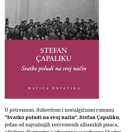
U potresnom, duhovitom i nostalgičnom romanu
"Svatko poludi na svoj način"
,
Stefan Çapaliku
,
jedan od najvažnijih suvremenih albanskih pisaca,
oživljava djetinjstvo i odrastanje u rodnome Skadru