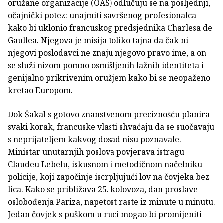
oružane organizacije (OAS) odlučuju se na posljednji,
očajnički potez: unajmiti savršenog profesionalca
kako bi uklonio francuskog predsjednika Charlesa de
Gaullea. Njegova je misija toliko tajna da čak ni
njegovi poslodavci ne znaju njegovo pravo ime, a on
se služi nizom pomno osmišljenih lažnih identiteta i
genijalno prikrivenim oružjem kako bi se neopaženo
kretao Europom.
Dok Šakal s gotovo znanstvenom preciznošću planira
svaki korak, francuske vlasti shvaćaju da se suočavaju
s neprijateljem kakvog dosad nisu poznavale.
Ministar unutarnjih poslova povjerava istragu
Claudeu Lebelu, iskusnom i metodičnom načelniku
policije, koji započinje iscrpljujući lov na čovjeka bez
lica. Kako se približava 25. kolovoza, dan proslave
oslobođenja Pariza, napetost raste iz minute u minutu.
Jedan čovjek s puškom u ruci mogao bi promijeniti