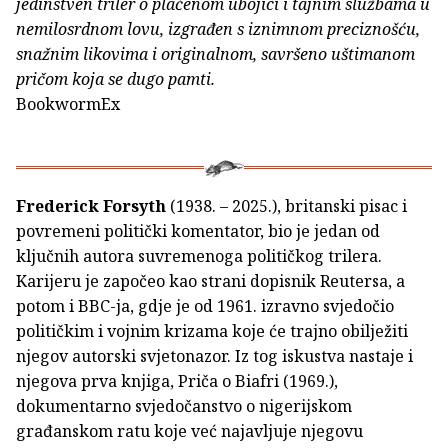
jedinstven triler o plaćenom ubojici i tajnim službama u
nemilosrdnom lovu, izgrađen s iznimnom preciznošću,
snažnim likovima i originalnom, savršeno uštimanom
pričom koja se dugo pamti.
BookwormEx
Frederick Forsyth
(1938. – 2025.), britanski pisac i
povremeni politički komentator, bio je jedan od
ključnih autora suvremenoga političkog trilera.
Karijeru je započeo kao strani dopisnik Reutersa, a
potom i BBC-ja, gdje je od 1961. izravno svjedočio
političkim i vojnim krizama koje će trajno obilježiti
njegov autorski svjetonazor. Iz tog iskustva nastaje i
njegova prva knjiga, Priča o Biafri (1969.),
dokumentarno svjedočanstvo o nigerijskom
građanskom ratu koje već najavljuje njegovu