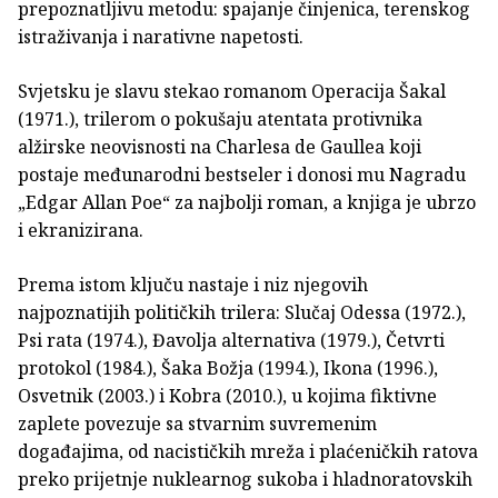
prepoznatljivu metodu: spajanje činjenica, terenskog
istraživanja i narativne napetosti.
Svjetsku je slavu stekao romanom Operacija Šakal
(1971.), trilerom o pokušaju atentata protivnika
alžirske neovisnosti na Charlesa de Gaullea koji
postaje međunarodni bestseler i donosi mu Nagradu
„Edgar Allan Poe“ za najbolji roman, a knjiga je ubrzo
i ekranizirana.
Prema istom ključu nastaje i niz njegovih
najpoznatijih političkih trilera: Slučaj Odessa (1972.),
Psi rata (1974.), Đavolja alternativa (1979.), Četvrti
protokol (1984.), Šaka Božja (1994.), Ikona (1996.),
Osvetnik (2003.) i Kobra (2010.), u kojima fiktivne
zaplete povezuje sa stvarnim suvremenim
događajima, od nacističkih mreža i plaćeničkih ratova
preko prijetnje nuklearnog sukoba i hladnoratovskih