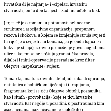
hrvatsku di je najtanja» i «cipelari hrvatsku
stvarnost», on to doista i jest – kad mu uđete u kod.
Jer, riječ je o romanu u potpunosti nelinearne
strukture i asocijativne organizacije, prepunom
rezova i skokova, u kojem se izmjenjuje struja svijesti
(a riječ je o svijesti narkomana, pa je onda logično i
kakva je struja), izravno prenošenje govornog idioma
ulice u kojem se ne poštuju gramatička pravila,
dijalozi i mini-opservacije prerađene kroz filter
Olegove «napuknute» svijesti.
Tematski, ima tu izravnih i detaljnih slika drogiranja,
natuknica o bolničkom liječenju i terapijama,
fragmenata koji se tiču Olegove obitelji, poznanika,
kao i sitnih «provokacija» koje se tiču hrvatske
stvarnosti. Rat negdje u pozadini, u posttraumatskim
asocijacijama, naznačavanje socioloških (i