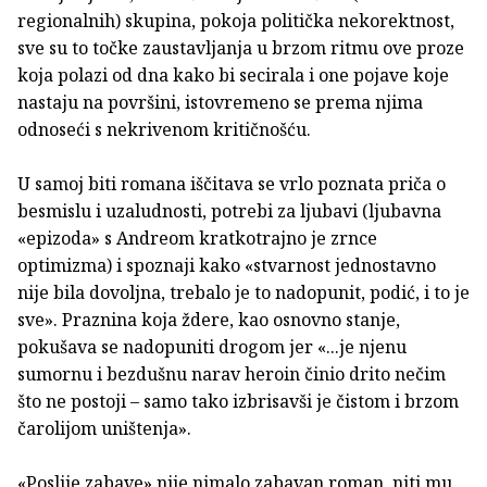
regionalnih) skupina, pokoja politička nekorektnost,
sve su to točke zaustavljanja u brzom ritmu ove proze
koja polazi od dna kako bi secirala i one pojave koje
nastaju na površini, istovremeno se prema njima
odnoseći s nekrivenom kritičnošću.
U samoj biti romana iščitava se vrlo poznata priča o
besmislu i uzaludnosti, potrebi za ljubavi (ljubavna
«epizoda» s Andreom kratkotrajno je zrnce
optimizma) i spoznaji kako «stvarnost jednostavno
nije bila dovoljna, trebalo je to nadopunit, podić, i to je
sve». Praznina koja ždere, kao osnovno stanje,
pokušava se nadopuniti drogom jer «...je njenu
sumornu i bezdušnu narav heroin činio drito nečim
što ne postoji – samo tako izbrisavši je čistom i brzom
čarolijom uništenja».
«Poslije zabave» nije nimalo zabavan roman, niti mu