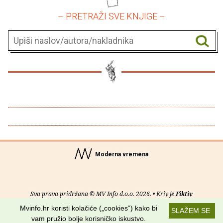
– PRETRAŽI SVE KNJIGE –
Moderna vremena
Sva prava pridržana © MV Info d.o.o. 2026. • Kriv je
Fiktiv
Mvinfo.hr koristi kolačiće („cookies“) kako bi
SLAŽEM SE
O nama
•
Pomoć
•
Uvjeti korištenja
•
RSS kanali
vam pružio bolje korisničko iskustvo.