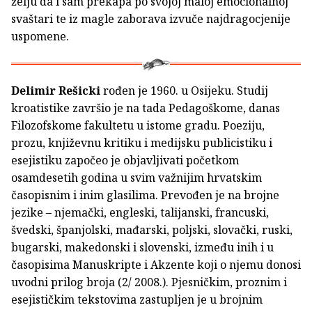
želju da i sam prekapa po svojoj maloj emocionalnoj
svaštari te iz magle zaborava izvuče najdragocjenije
uspomene.
Delimir Rešicki
rođen je 1960. u Osijeku. Studij
kroatistike završio je na tada Pedagoškome, danas
Filozofskome fakultetu u istome gradu. Poeziju,
prozu, književnu kritiku i medijsku publicistiku i
esejistiku započeo je objavljivati početkom
osamdesetih godina u svim važnijim hrvatskim
časopisnim i inim glasilima. Prevođen je na brojne
jezike – njemački, engleski, talijanski, francuski,
švedski, španjolski, mađarski, poljski, slovački, ruski,
bugarski, makedonski i slovenski, između inih i u
časopisima Manuskripte i Akzente koji o njemu donosi
uvodni prilog broja (2/ 2008.). Pjesničkim, proznim i
esejističkim tekstovima zastupljen je u brojnim