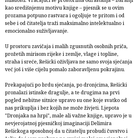
mladosti. Vraćajući se prostorima odrastanja – Baranji
kao središnjemu motivu knjige – pjesnik se u ovim
prozama potpuno rastvara i ogoljuje te pritom i od
sebe i od čitatelja traži maksimalno intelektualno i
emocionalno suživljavanje.
U prostoru zavičaja i malih zgusnutih osobnih priča,
prožetih mirisom rijeke i zemlje, vlage i topline,
straha i sreće, Rešicki oživljava ne samo svoja sjećanja
već još i više cijelu pomalo zaboravljenu pokrajinu.
Prekapajući po brdu sjećanja, po dronjcima, Rešicki
pronalazi istinske dragulje, a te drugima na prvi
pogled nebitne sitnice upravo su one koje svatko od
nas prikuplja i bez kojih ne može živjeti. Ljepota
"Dronjaka na hrpi", male ali važne knjige, upravo je u
nevjerojatnoj pjesničkoj imaginaciji Delimira
Rešickoga sposobnoj da u čitatelju probudi čuvstvo i