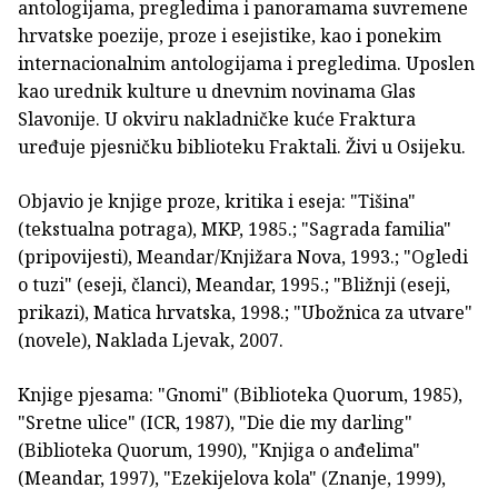
antologijama, pregledima i panoramama suvremene
hrvatske poezije, proze i esejistike, kao i ponekim
inter­nacionalnim antologijama i pregledima. Uposlen
kao urednik kulture u dnevnim novinama Glas
Slavonije. U okviru nakladničke kuće Fraktura
uređuje pjesničku biblioteku Fraktali. Živi u Osijeku.
Objavio je knjige proze, kritika i eseja: "Tišina"
(tekstualna potraga), MKP, 1985.; "Sagrada familia"
(pripovijesti), Meandar/Knjižara Nova, 1993.; "Ogledi
o tuzi" (eseji, članci), Meandar, 1995.; "Bližnji (eseji,
prikazi), Matica hrvatska, 1998.; "Ubožnica za utvare"
(novele), Naklada Ljevak, 2007.
Knjige pjesama: "Gnomi" (Biblioteka Quorum, 1985),
"Sretne ulice" (ICR, 1987), "Die die my darling"
(Biblioteka Quorum, 1990), "Knjiga o anđelima"
(Meandar, 1997), "Ezekijelova kola" (Znanje, 1999),