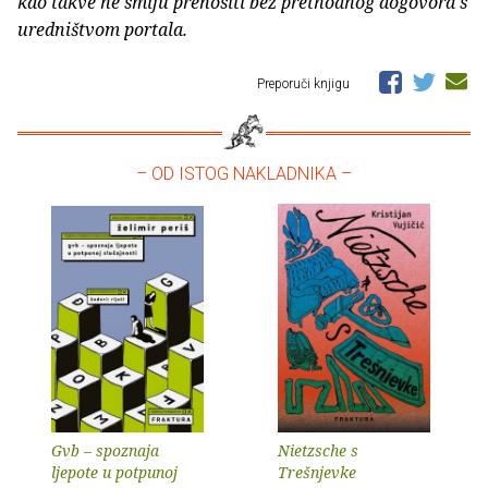
kao takve ne smiju prenositi bez prethodnog dogovora s
uredništvom portala.
Preporuči knjigu
– OD ISTOG NAKLADNIKA –
Gvb – spoznaja
Nietzsche s
ljepote u potpunoj
Trešnjevke