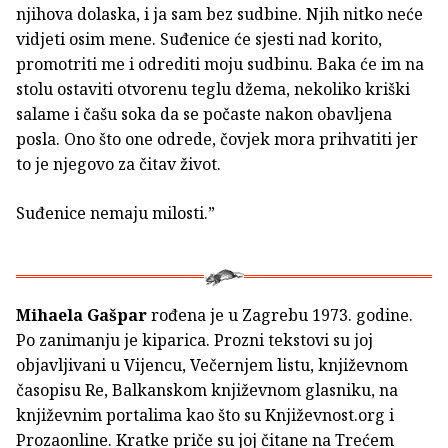
njihova dolaska, i ja sam bez sudbine. Njih nitko neće
vidjeti osim mene. Suđenice će sjesti nad korito,
promotriti me i odrediti moju sudbinu. Baka će im na
stolu ostaviti otvorenu teglu džema, nekoliko kriški
salame i čašu soka da se počaste nakon obavljena
posla. Ono što one odrede, čovjek mora prihvatiti jer
to je njegovo za čitav život.
Suđenice nemaju milosti.”
Mihaela Gašpar
rođena je u Zagrebu 1973. godine.
Po zanimanju je kiparica. Prozni tekstovi su joj
objavljivani u Vijencu, Večernjem listu, književnom
časopisu Re, Balkanskom književnom glasniku, na
književnim portalima kao što su Književnost.org i
Prozaonline. Kratke priče su joj čitane na Trećem