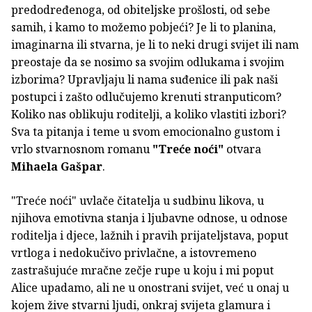
predodređenoga, od obiteljske prošlosti, od sebe
samih, i kamo to možemo pobjeći? Je li to planina,
imaginarna ili stvarna, je li to neki drugi svijet ili nam
preostaje da se nosimo sa svojim odlukama i svojim
izborima? Upravljaju li nama suđenice ili pak naši
postupci i zašto odlučujemo krenuti stranputicom?
Koliko nas oblikuju roditelji, a koliko vlastiti izbori?
Sva ta pitanja i teme u svom emocionalno gustom i
vrlo stvarnosnom romanu
"Treće noći"
otvara
Mihaela Gašpar
.
"Treće noći" uvlače čitatelja u sudbinu likova, u
njihova emotivna stanja i ljubavne odnose, u odnose
roditelja i djece, lažnih i pravih prijateljstava, poput
vrtloga i nedokučivo privlačne, a istovremeno
zastrašujuće mračne zečje rupe u koju i mi poput
Alice upadamo, ali ne u onostrani svijet, već u onaj u
kojem žive stvarni ljudi, onkraj svijeta glamura i