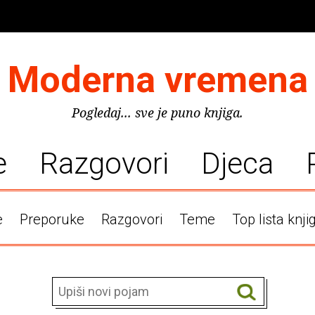
Moderna vremena
Pogledaj... sve je puno knjiga.
e
Razgovori
Djeca
e
Preporuke
Razgovori
Teme
Top lista knji