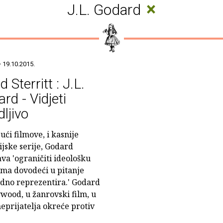
×
J.L. Godard
 19.10.2015.
d Sterritt : J.L.
rd - Vidjeti
dljivo
ući filmove, i kasnije
ijske serije, Godard
va 'ograničiti ideološku
lma dovodeći u pitanje
odno reprezentira.' Godard
ywood, u žanrovski film, u
 neprijatelja okreće protiv