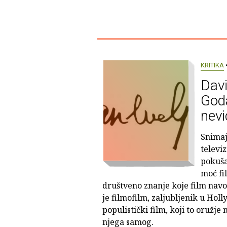
KRITIKA
•
Davi
Goda
nevi
Snimaj
televiz
pokuša
moć fi
društveno znanje koje film nav
je filmofilm, zaljubljenik u Holl
populistički film, koji to oružje
njega samog.