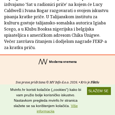
izdvajamo 'Sat u radionici priče' na kojem će Lucy
Caldwell i Ivana Rogar razgovarati o svojem iskustvu
pisanja kratke priče. U Talijanskom institutu za
kulturu gostuje talijansko-somalska autorica Igiaba
Scego, a u Klubu Booksa nigerijska i belgijska
spisateljica s američkom adresom Chika Unigwe.
Večer završava čitanjem i dodjelom nagrade FEKP-a
za kratku priču.
Moderna vremena
Sva prava pridržana © MV Info d.o.o. 2026. • Kriv je
Fiktiv
Mvinfo.hr koristi kolačiće („cookies“) kako bi
SLAŽEM SE
O nama
•
Pomoć
•
Uvjeti korištenja
•
RSS kanali
vam pružio bolje korisničko iskustvo.
Nastavkom pregleda mvinfo.hr stranica
Potraži nas na:
slažete se sa korištenjem kolačića.
Više
informacija