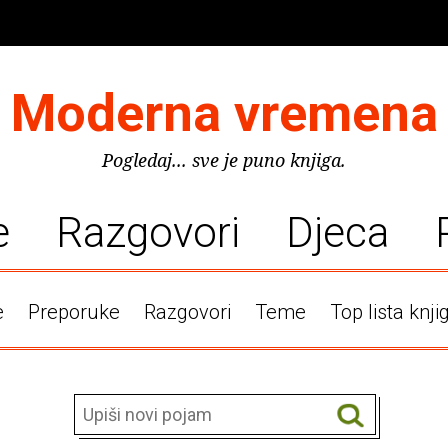
Moderna vremena
Pogledaj... sve je puno knjiga.
e
Razgovori
Djeca
e
Preporuke
Razgovori
Teme
Top lista knji