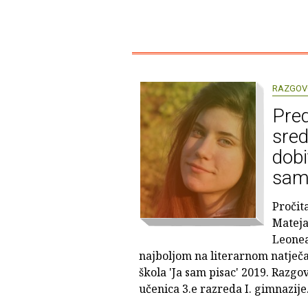
RAZGOV
Pre
sred
dobi
sam 
Pročit
Mateja
Leonea
najboljom na literarnom natječa
škola 'Ja sam pisac' 2019. Razgo
učenica 3.e razreda I. gimnazije