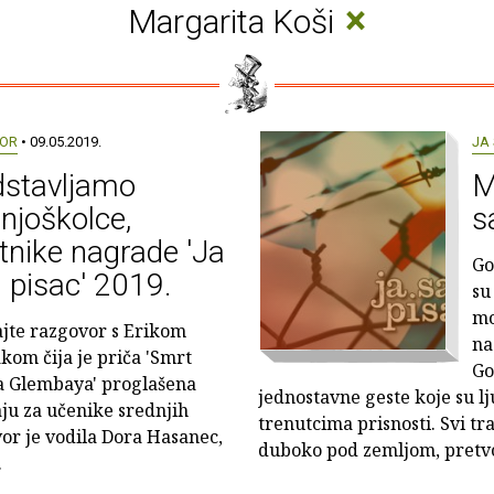
×
Margarita Koši
OR
• 09.05.2019.
JA
dstavljamo
M
njoškolce,
s
tnike nagrade 'Ja
Go
pisac' 2019.
su
mo
ajte razgovor s Erikom
na
kom čija je priča 'Smrt
Go
 Glembaya' proglašena
jednostavne geste koje su lj
ju za učenike srednjih
trenutcima prisnosti. Svi trag
vor je vodila Dora Hasanec,
duboko pod zemljom, pretvo
.