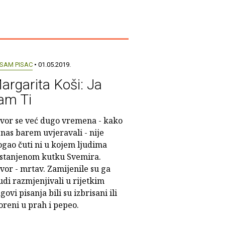
 SAM PISAC
• 01.05.2019.
argarita Koši: Ja
am Ti
vor se već dugo vremena - kako
 nas barem uvjeravali - nije
gao čuti ni u kojem ljudima
stanjenom kutku Svemira.
vor - mrtav. Zamijenile su ga
udi razmjenjivali u rijetkim
ovi pisanja bili su izbrisani ili
reni u prah i pepeo.