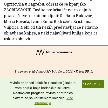
Ogrizovića u Zagrebu, održat će se lipanjsko
ZAGRIJAVANJE. Dođite poslušati četvero sjajnih
pisaca, četvero iznimnih ljudi: Slađanu Bukovac,
Maria Kovača, Ivanu Simić Bodrožić i Kristijana
Vujičića. Neki od tih nekih predstavljat će nedavno
objavljene knjige, a neki najavljivati knjige koje će
uskoro objaviti...
Moderna vremena
Sva prava pridržana © MV Info d.o.o. 2026. • Kriv je
Fiktiv
O nama
•
Pomoć
•
Uvjeti korištenja
•
RSS kanali
Mvinfo.hr koristi kolačiće („cookies“) kako bi
SLAŽEM SE
vam pružio bolje korisničko iskustvo.
Potraži nas na:
Nastavkom pregleda mvinfo.hr stranica
slažete se sa korištenjem kolačića.
Više
informacija