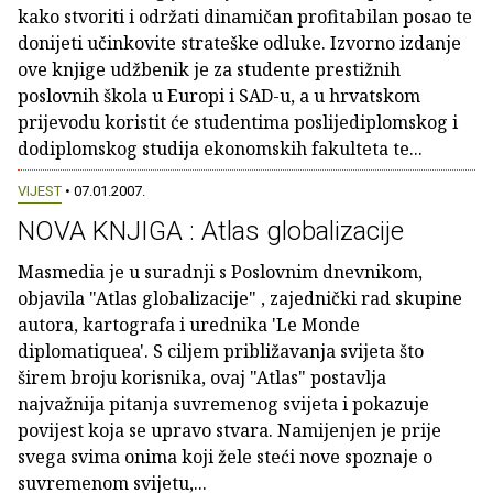
kako stvoriti i održati dinamičan profitabilan posao te
donijeti učinkovite strateške odluke. Izvorno izdanje
ove knjige udžbenik je za studente prestižnih
poslovnih škola u Europi i SAD-u, a u hrvatskom
prijevodu koristit će studentima poslijediplomskog i
dodiplomskog studija ekonomskih fakulteta te...
VIJEST
• 07.01.2007.
NOVA KNJIGA : Atlas globalizacije
Masmedia je u suradnji s Poslovnim dnevnikom,
objavila "Atlas globalizacije" , zajednički rad skupine
autora, kartografa i urednika 'Le Monde
diplomatiquea'. S ciljem približavanja svijeta što
širem broju korisnika, ovaj "Atlas" postavlja
najvažnija pitanja suvremenog svijeta i pokazuje
povijest koja se upravo stvara. Namijenjen je prije
svega svima onima koji žele steći nove spoznaje o
suvremenom svijetu,...