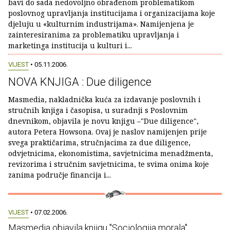
bavi do sada nedovoljno obrađenom problematikom
poslovnog upravljanja institucijama i organizacijama koje
djeluju u «kulturnim industrijama». Namijenjena je
zainteresiranima za problematiku upravljanja i
marketinga institucija u kulturi i...
VIJEST
• 05.11.2006.
NOVA KNJIGA : Due diligence
Masmedia, nakladnička kuća za izdavanje poslovnih i
stručnih knjiga i časopisa, u suradnji s Poslovnim
dnevnikom, objavila je novu knjigu –"Due diligence",
autora Petera Howsona. Ovaj je naslov namijenjen prije
svega praktičarima, stručnjacima za due diligence,
odvjetnicima, ekonomistima, savjetnicima menadžmenta,
revizorima i stručnim savjetnicima, te svima onima koje
zanima područje financija i...
VIJEST
• 07.02.2006.
Masmedia objavila knjigu "Sociologija morala"