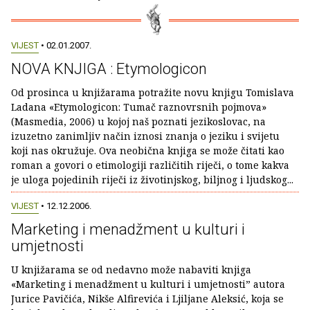
VIJEST
• 02.01.2007.
NOVA KNJIGA : Etymologicon
Od prosinca u knjižarama potražite novu knjigu Tomislava
Ladana «Etymologicon: Tumač raznovrsnih pojmova»
(Masmedia, 2006) u kojoj naš poznati jezikoslovac, na
izuzetno zanimljiv način iznosi znanja o jeziku i svijetu
koji nas okružuje. Ova neobična knjiga se može čitati kao
roman a govori o etimologiji različitih riječi, o tome kakva
je uloga pojedinih riječi iz životinjskog, biljnog i ljudskog...
VIJEST
• 12.12.2006.
Marketing i menadžment u kulturi i
umjetnosti
U knjižarama se od nedavno može nabaviti knjiga
«Marketing i menadžment u kulturi i umjetnosti” autora
Jurice Pavičića, Nikše Alfirevića i Ljiljane Aleksić, koja se