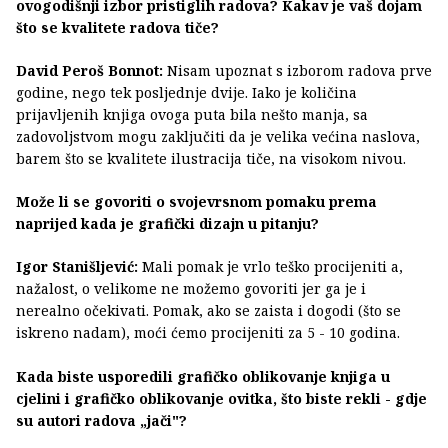
ovogodišnji izbor pristiglih radova? Kakav je vaš dojam
što se kvalitete radova tiče?
David Peroš Bonnot:
Nisam upoznat s izborom radova prve
godine, nego tek posljednje dvije. Iako je količina
prijavljenih knjiga ovoga puta bila nešto manja, sa
zadovoljstvom mogu zaključiti da je velika većina naslova,
barem što se kvalitete ilustracija tiče, na visokom nivou.
Može li se govoriti o svojevrsnom pomaku prema
naprijed kada je grafički dizajn u pitanju?
Igor Stanišljević:
Mali pomak je vrlo teško procijeniti a,
nažalost, o velikome ne možemo govoriti jer ga je i
nerealno očekivati. Pomak, ako se zaista i dogodi (što se
iskreno nadam), moći ćemo procijeniti za 5 - 10 godina.
Kada biste usporedili grafičko oblikovanje knjiga u
cjelini i grafičko oblikovanje ovitka, što biste rekli - gdje
su autori radova „jači"?