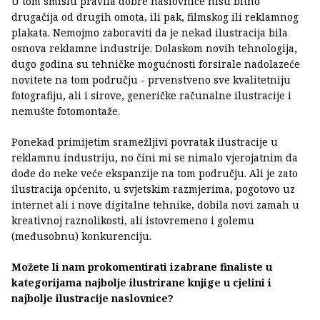
U tom smislu pravila dobre naslovnice nisu bitno
drugačija od drugih omota, ili pak, filmskog ili reklamnog
plakata. Nemojmo zaboraviti da je nekad ilustracija bila
osnova reklamne industrije. Dolaskom novih tehnologija,
dugo godina su tehničke mogućnosti forsirale nadolazeće
novitete na tom području - prvenstveno sve kvalitetniju
fotografiju, ali i sirove, generičke računalne ilustracije i
nemušte fotomontaže.
Ponekad primijetim sramežljivi povratak ilustracije u
reklamnu industriju, no čini mi se nimalo vjerojatnim da
dođe do neke veće ekspanzije na tom području. Ali je zato
ilustracija općenito, u svjetskim razmjerima, pogotovo uz
internet ali i nove digitalne tehnike, dobila novi zamah u
kreativnoj raznolikosti, ali istovremeno i golemu
(međusobnu) konkurenciju.
Možete li nam prokomentirati izabrane finaliste u
kategorijama najbolje ilustrirane knjige u cjelini i
najbolje ilustracije naslovnice?