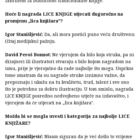
zabrinem za budućnost tradicionalne knjige.
Hoće li nagrada LICE KNJIGE utjecati dugoročno na
promjenu „lica knjižara"?
Igor Stanišljević:
Da, ali mora postići puno veću društvenu
(čitaj medijsku) pažnju.
David Peroš Bonnot:
Ne vjerujem da bilo koja struka, pa ni
dizajneri ili ilustratori stvaraju s bilo kojom nagradom na
umu, prije je vjerojatno da rade najbolje što mogu. Usprkos
tome smatram da su nagrade struke iznimno važne, da
prepoznaju i ukažu na tu kvalitetu, trud, talent i sve ono
što je potrebno za dobru ilustraciju. U tom smislu, nagrada
LICE KNJIGE posredno nedvojbeno utječe na izdavaštvo, i
vjerujem da će utjecati na „lica knjižara".
Možda bi se mogla uvesti i kategorija za najbolje LICE
KNJIŽARE?
Igor Stanišljević:
Nisam siguran da je već došlo to vrijeme