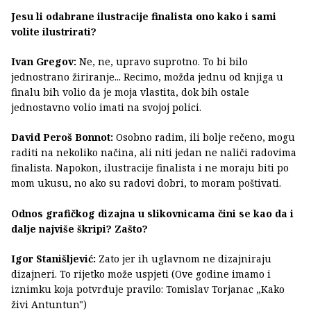
Jesu li odabrane ilustracije finalista ono kako i sami
volite ilustrirati?
Ivan Gregov:
Ne, ne, upravo suprotno. To bi bilo
jednostrano žiriranje... Recimo, možda jednu od knjiga u
finalu bih volio da je moja vlastita, dok bih ostale
jednostavno volio imati na svojoj polici.
David Peroš Bonnot:
Osobno radim, ili bolje rečeno, mogu
raditi na nekoliko načina, ali niti jedan ne naliči radovima
finalista. Napokon, ilustracije finalista i ne moraju biti po
mom ukusu, no ako su radovi dobri, to moram poštivati.
Odnos grafičkog dizajna u slikovnicama čini se kao da i
dalje najviše škripi? Zašto?
Igor Stanišljević:
Zato jer ih uglavnom ne dizajniraju
dizajneri. To rijetko može uspjeti (Ove godine imamo i
iznimku koja potvrđuje pravilo: Tomislav Torjanac „Kako
živi Antuntun")