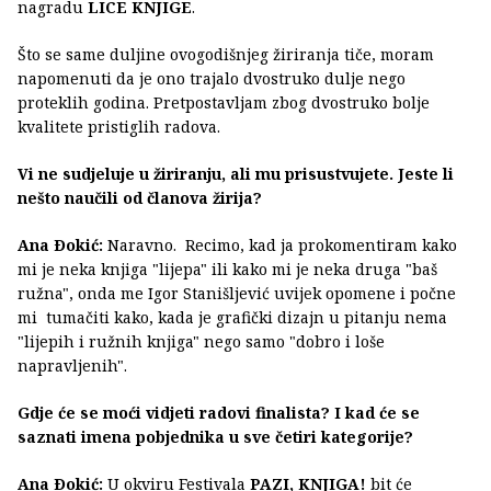
nagradu
LICE KNJIGE
.
Što se same duljine ovogodišnjeg žiriranja tiče, moram
napomenuti da je ono trajalo dvostruko dulje nego
proteklih godina. Pretpostavljam zbog dvostruko bolje
kvalitete pristiglih radova.
Vi ne sudjeluje u žiriranju, ali mu prisustvujete. Jeste li
nešto naučili od članova žirija?
Ana Ðokić:
Naravno. Recimo, kad ja prokomentiram kako
mi je neka knjiga "lijepa" ili kako mi je neka druga "baš
ružna", onda me Igor Stanišljević uvijek opomene i počne
mi tumačiti kako, kada je grafički dizajn u pitanju nema
"lijepih i ružnih knjiga" nego samo "dobro i loše
napravljenih".
Gdje će se moći vidjeti radovi finalista? I kad će se
saznati imena pobjednika u sve četiri kategorije?
Ana Ðokić:
U okviru Festivala
PAZI, KNJIGA!
bit će