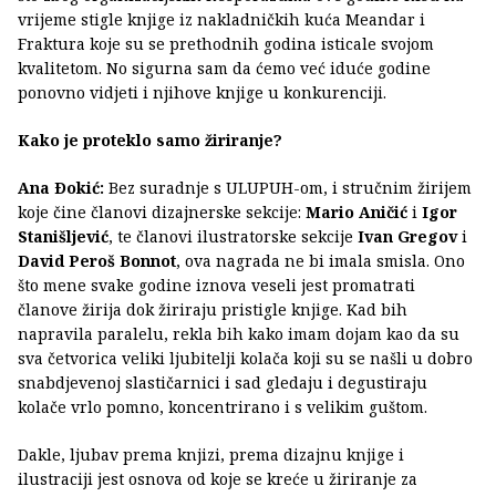
vrijeme stigle knjige iz nakladničkih kuća Meandar i
Fraktura koje su se prethodnih godina isticale svojom
kvalitetom. No sigurna sam da ćemo već iduće godine
ponovno vidjeti i njihove knjige u konkurenciji.
Kako je proteklo samo žiriranje?
Ana Ðokić:
Bez suradnje s ULUPUH-om, i stručnim žirijem
koje čine članovi dizajnerske sekcije:
Mario Aničić
i
Igor
Stanišljević
, te članovi ilustratorske sekcije
Ivan Gregov
i
David Peroš Bonnot
, ova nagrada ne bi imala smisla. Ono
što mene svake godine iznova veseli jest promatrati
članove žirija dok žiriraju pristigle knjige. Kad bih
napravila paralelu, rekla bih kako imam dojam kao da su
sva četvorica veliki ljubitelji kolača koji su se našli u dobro
snabdjevenoj slastičarnici i sad gledaju i degustiraju
kolače vrlo pomno, koncentrirano i s velikim guštom.
Dakle, ljubav prema knjizi, prema dizajnu knjige i
ilustraciji jest osnova od koje se kreće u žiriranje za