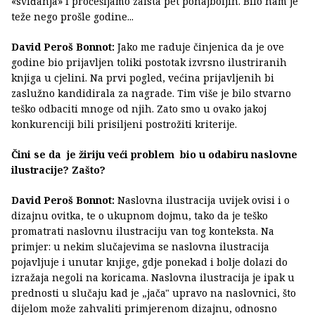
«sviđanja» i pročešljamo zaista pet ponajboljih. Bilo nam je
teže nego prošle godine...
David Peroš Bonnot:
Jako me raduje činjenica da je ove
godine bio prijavljen toliki postotak izvrsno ilustriranih
knjiga u cjelini. Na prvi pogled, većina prijavljenih bi
zaslužno kandidirala za nagrade. Tim više je bilo stvarno
teško odbaciti mnoge od njih. Zato smo u ovako jakoj
konkurenciji bili prisiljeni postrožiti kriterije.
Čini se da je žiriju veći problem bio u odabiru naslovne
ilustracije? Zašto?
David Peroš Bonnot:
Naslovna ilustracija uvijek ovisi i o
dizajnu ovitka, te o ukupnom dojmu, tako da je teško
promatrati naslovnu ilustraciju van tog konteksta. Na
primjer: u nekim slučajevima se naslovna ilustracija
pojavljuje i unutar knjige, gdje ponekad i bolje dolazi do
izražaja negoli na koricama. Naslovna ilustracija je ipak u
prednosti u slučaju kad je „jača" upravo na naslovnici, što
dijelom može zahvaliti primjerenom dizajnu, odnosno