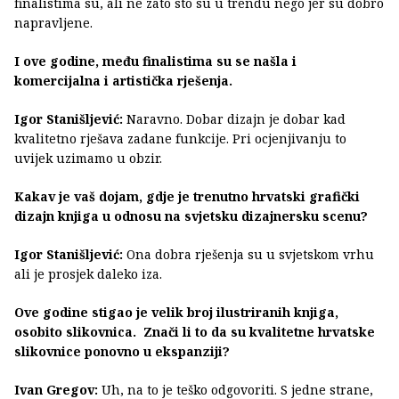
finalistima su, ali ne zato sto su u trendu nego jer su dobro
napravljene.
I ove godine, među finalistima su se našla i
komercijalna i artistička rješenja.
Igor Stanišljević:
Naravno. Dobar dizajn je dobar kad
kvalitetno rješava zadane funkcije. Pri ocjenjivanju to
uvijek uzimamo u obzir.
Kakav je vaš dojam, gdje je trenutno hrvatski grafički
dizajn knjiga u odnosu na svjetsku dizajnersku scenu?
Igor Stanišljević:
Ona dobra rješenja su u svjetskom vrhu
ali je prosjek daleko iza.
Ove godine stigao je velik broj ilustriranih knjiga,
osobito slikovnica. Znači li to da su kvalitetne hrvatske
slikovnice ponovno u ekspanziji?
Ivan Gregov:
Uh, na to je teško odgovoriti. S jedne strane,