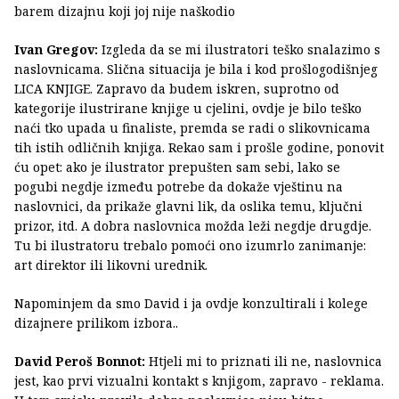
barem dizajnu koji joj nije naškodio
Ivan Gregov:
Izgleda da se mi ilustratori teško snalazimo s
naslovnicama. Slična situacija je bila i kod prošlogodišnjeg
LICA KNJIGE. Zapravo da budem iskren, suprotno od
kategorije ilustrirane knjige u cjelini,
ovdje je bilo teško
naći tko upada u finaliste, premda se radi o slikovnicama
tih istih odličnih knjiga. Rekao sam i prošle godine, ponovit
ću opet: ako je ilustrator prepušten sam sebi, lako se
pogubi negdje između potrebe da dokaže vještinu na
naslovnici, da prikaže glavni lik, da oslika temu, ključni
prizor, itd. A dobra naslovnica možda leži negdje drugdje.
Tu bi ilustratoru trebalo pomoći ono izumrlo zanimanje:
art direktor ili likovni urednik.
Napominjem da smo David i ja ovdje konzultirali i kolege
dizajnere prilikom izbora..
David Peroš Bonnot:
Htjeli mi to priznati ili ne, naslovnica
jest, kao prvi vizualni kontakt s knjigom, zapravo - reklama.