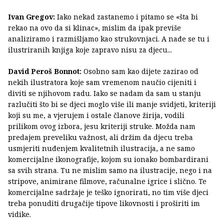
Ivan Gregov:
Iako nekad zastanemo i pitamo se «šta bi
rekao na ovo da si klinac», mislim da ipak previše
analiziramo i razmišljamo kao strukovnjaci. A nađe se tu i
ilustriranih knjiga koje zapravo nisu za djecu...
David Peroš Bonnot:
Osobno sam kao dijete zazirao od
nekih ilustratora koje sam vremenom naučio cijeniti i
diviti se njihovom radu. Iako se nadam da sam u stanju
razlučiti što bi se djeci moglo više ili manje svidjeti, kriteriji
koji su me, a vjerujem i ostale članove žirija, vodili
prilikom ovog izbora, jesu kriteriji struke. Možda nam
predajem preveliku važnost, ali držim da djecu treba
usmjeriti nuđenjem kvalitetnih ilustracija, a ne samo
komercijalne ikonografije, kojom su ionako bombardirani
sa svih strana. Tu ne mislim samo na ilustracije, nego i na
stripove, animirane filmove, računalne igrice i slično. Te
komercijalne sadržaje je teško ignorirati, no tim više djeci
treba ponuditi drugačije tipove likovnosti i proširiti im
vidike.