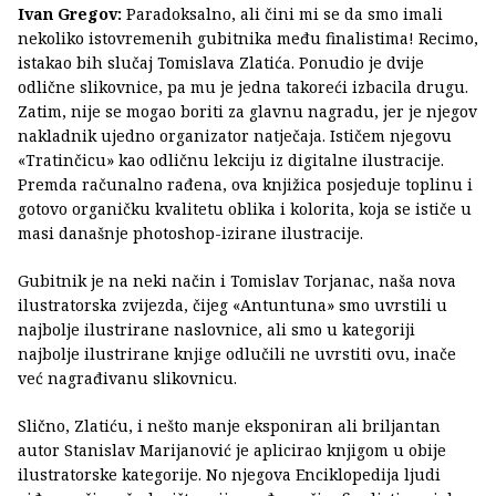
Ivan Gregov:
Paradoksalno, ali čini mi se da smo imali
nekoliko istovremenih gubitnika među finalistima! Recimo,
istakao bih slučaj Tomislava Zlatića. Ponudio je dvije
odlične slikovnice, pa mu je jedna takoreći izbacila drugu.
Zatim, nije se mogao boriti za glavnu nagradu, jer je njegov
nakladnik ujedno organizator natječaja. Ističem njegovu
«Tratinčicu» kao odličnu lekciju iz digitalne ilustracije.
Premda računalno rađena, ova knjižica posjeduje toplinu i
gotovo organičku kvalitetu oblika i kolorita, koja se ističe u
masi današnje photoshop-izirane ilustracije.
Gubitnik je na neki način i Tomislav Torjanac, naša nova
ilustratorska zvijezda, čijeg «Antuntuna» smo uvrstili u
najbolje ilustrirane naslovnice, ali smo u kategoriji
najbolje ilustrirane knjige odlučili ne uvrstiti ovu, inače
već nagrađivanu slikovnicu.
Slično, Zlatiću, i nešto manje eksponiran ali briljantan
autor Stanislav Marijanović je aplicirao knjigom u obije
ilustratorske kategorije. No njegova Enciklopedija ljudi