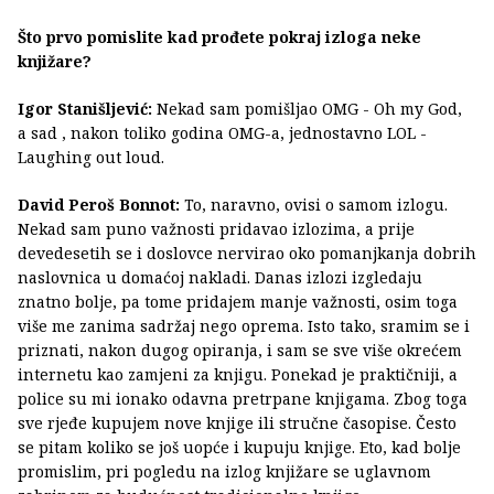
Što prvo pomislite kad prođete pokraj izloga neke
knjižare?
Igor Stanišljević:
Nekad sam pomišljao OMG - Oh my God,
a sad , nakon toliko godina OMG-a, jednostavno LOL -
Laughing out loud.
David Peroš Bonnot:
To, naravno, ovisi o samom izlogu.
Nekad sam puno važnosti pridavao izlozima, a prije
devedesetih se i doslovce nervirao oko pomanjkanja dobrih
naslovnica u domaćoj nakladi. Danas izlozi izgledaju
znatno bolje, pa tome pridajem manje važnosti, osim toga
više me zanima sadržaj nego oprema. Isto tako, sramim se i
priznati, nakon dugog opiranja, i sam se sve više okrećem
internetu kao zamjeni za knjigu. Ponekad je praktičniji, a
police su mi ionako odavna pretrpane knjigama. Zbog toga
sve rjeđe kupujem nove knjige ili stručne časopise. Često
se pitam koliko se još uopće i kupuju knjige. Eto, kad bolje
promislim, pri pogledu na izlog knjižare se uglavnom