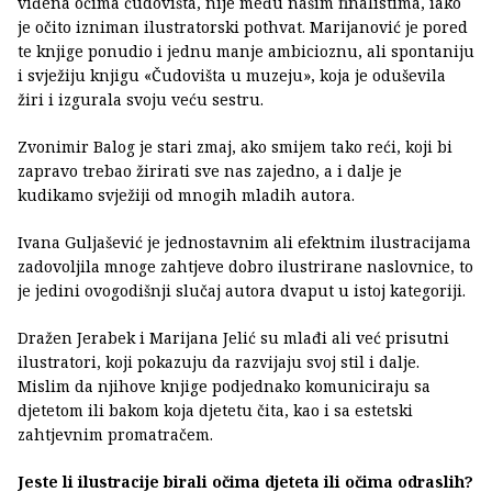
viđena očima čudovišta, nije među našim finalistima, iako
je očito izniman ilustratorski pothvat. Marijanović je pored
te knjige ponudio i jednu manje ambicioznu, ali spontaniju
i svježiju knjigu «Čudovišta u muzeju», koja je oduševila
žiri i izgurala svoju veću sestru.
Zvonimir Balog je stari zmaj, ako smijem tako reći, koji bi
zapravo trebao žirirati sve nas zajedno, a i dalje je
kudikamo svježiji od mnogih mladih autora.
Ivana Guljašević je jednostavnim ali efektnim ilustracijama
zadovoljila mnoge zahtjeve dobro ilustrirane naslovnice, to
je jedini ovogodišnji slučaj autora dvaput u istoj kategoriji.
Dražen Jerabek i Marijana Jelić su mlađi ali već prisutni
ilustratori, koji pokazuju da razvijaju svoj stil i dalje.
Mislim da njihove knjige podjednako komuniciraju sa
djetetom ili bakom koja djetetu čita, kao i sa estetski
zahtjevnim promatračem.
Jeste li ilustracije birali očima djeteta ili očima odraslih?