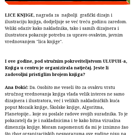
LICE KNJIGE
, nagrada za najbolji grafički dizajn i
ilustraciju knjiga, dodjeljuje se već treću godinu zaredom.
Veliki odaziv kako nakladnika, tako i samih dizajnera i
ilustratora pokazuje potrebu za upravo ovakvim, javnim
vrednovanjem "lica knjige".
I ove godine, pod stručnim pokroviteljstvom ULUPUH-a,
Knjiga u centru je organizirala natječaj. Jeste li
zadovoljni pristiglim brojem knjiga?
Ana Ðokić:
Da. Osobito me veseli što za ovakvu vrstu
stručnog vrednovanja knjiga vlada velik interes ne samo
dizajnera i ilustratora, već i velikih nakladničkih kuća
poput Mozaik knjige, Školske knjige, Algoritma,
Planetopije... koje su poslale radove svojih suradnika. To je
pokazatelj da je i nakladnicima i te kako bitna vizualna
dimenzija knjige. Moram napomenuti da mi je iznimno žao
što zbog organizacijskih nesporazuma ove godine nisu na