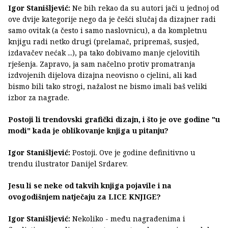
Igor Stanišljević:
Ne bih rekao da su autori jači u jednoj od
ove dvije kategorije nego da je češći slučaj da dizajner radi
samo ovitak (a često i samo naslovnicu), a da kompletnu
knjigu radi netko drugi (prelamač, pripremaš, susjed,
izdavačev nećak ...), pa tako dobivamo manje cjelovitih
rješenja. Zapravo, ja sam načelno protiv promatranja
izdvojenih dijelova dizajna neovisno o cjelini, ali kad
bismo bili tako strogi, nažalost ne bismo imali baš veliki
izbor za nagrade.
Postoji li trendovski grafički dizajn, i što je ove godine "u
modi" kada je oblikovanje knjiga u pitanju?
Igor Stanišljević:
Postoji. Ove je godine definitivno u
trendu ilustrator Danijel Srdarev.
Jesu li se neke od takvih knjiga pojavile i na
ovogodišnjem natječaju za LICE KNJIGE?
Igor Stanišljević:
Nekoliko - među nagrađenima i