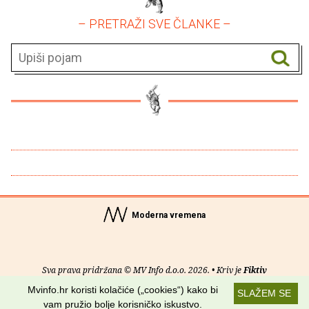
– PRETRAŽI SVE ČLANKE –
Moderna vremena
Sva prava pridržana © MV Info d.o.o. 2026. • Kriv je
Fiktiv
Mvinfo.hr koristi kolačiće („cookies“) kako bi
SLAŽEM SE
O nama
•
Pomoć
•
Uvjeti korištenja
•
RSS kanali
vam pružio bolje korisničko iskustvo.