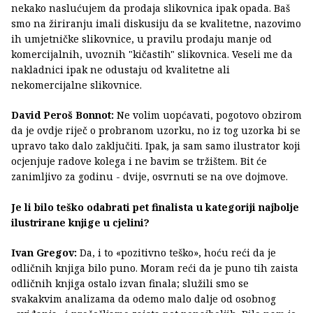
nekako naslućujem da prodaja slikovnica ipak opada. Baš
smo na žiriranju imali diskusiju da se kvalitetne, nazovimo
ih umjetničke slikovnice, u pravilu prodaju manje od
komercijalnih, uvoznih "kičastih" slikovnica. Veseli me da
nakladnici ipak ne odustaju od kvalitetne ali
nekomercijalne slikovnice.
David Peroš Bonnot:
Ne volim uopćavati, pogotovo obzirom
da je ovdje riječ o probranom uzorku, no iz tog uzorka bi se
upravo tako dalo zaključiti. Ipak, ja sam samo ilustrator koji
ocjenjuje radove kolega i ne bavim se tržištem. Bit će
zanimljivo za godinu - dvije, osvrnuti se na ove dojmove.
Je li bilo teško odabrati pet finalista u kategoriji najbolje
ilustrirane knjige u cjelini?
Ivan Gregov:
Da, i to «pozitivno teško», hoću reći da je
odličnih knjiga bilo puno. Moram reći da je puno tih zaista
odličnih knjiga ostalo izvan finala; služili smo se
svakakvim analizama da odemo malo dalje od osobnog