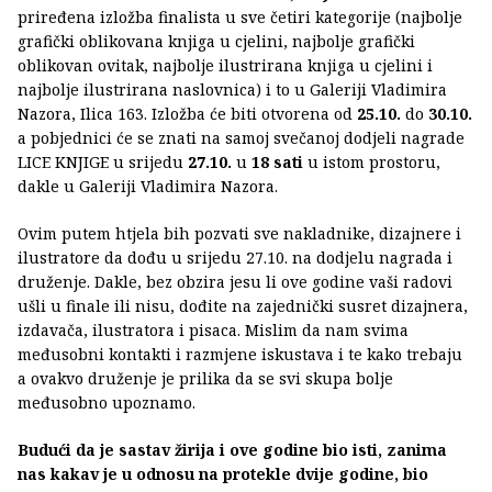
priređena izložba finalista u sve četiri kategorije (najbolje
grafički oblikovana knjiga u cjelini, najbolje grafički
oblikovan ovitak, najbolje ilustrirana knjiga u cjelini i
najbolje ilustrirana naslovnica) i to u Galeriji Vladimira
Nazora, Ilica 163. Izložba će biti otvorena od
25.10.
do
30.10.
a pobjednici će se znati na samoj svečanoj dodjeli nagrade
LICE KNJIGE u srijedu
27.10.
u
18 sati
u istom prostoru,
dakle u Galeriji Vladimira Nazora.
Ovim putem htjela bih pozvati sve nakladnike, dizajnere i
ilustratore da dođu u srijedu 27.10. na dodjelu nagrada i
druženje. Dakle, bez obzira jesu li ove godine vaši radovi
ušli u finale ili nisu, dođite na zajednički susret dizajnera,
izdavača, ilustratora i pisaca. Mislim da nam svima
međusobni kontakti i razmjene iskustava i te kako trebaju
a ovakvo druženje je prilika da se svi skupa bolje
međusobno upoznamo.
Budući da je sastav žirija i ove godine bio isti, zanima
nas kakav je u odnosu na protekle dvije godine, bio