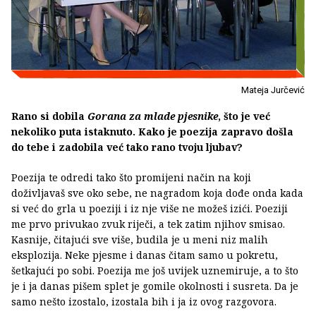
Mateja Jurčević
Rano si dobila
Gorana za mlade pjesnike
, što je već
nekoliko puta istaknuto. Kako je poezija zapravo došla
do tebe i zadobila već tako rano tvoju ljubav?
Poezija te odredi tako što promijeni način na koji
doživljavaš sve oko sebe, ne nagradom koja dođe onda kada
si već do grla u poeziji i iz nje više ne možeš izići. Poeziji
me prvo privukao zvuk riječi, a tek zatim njihov smisao.
Kasnije, čitajući sve više, budila je u meni niz malih
eksplozija. Neke pjesme i danas čitam samo u pokretu,
šetkajući po sobi. Poezija me još uvijek uznemiruje, a to što
je i ja danas pišem splet je gomile okolnosti i susreta. Da je
samo nešto izostalo, izostala bih i ja iz ovog razgovora.