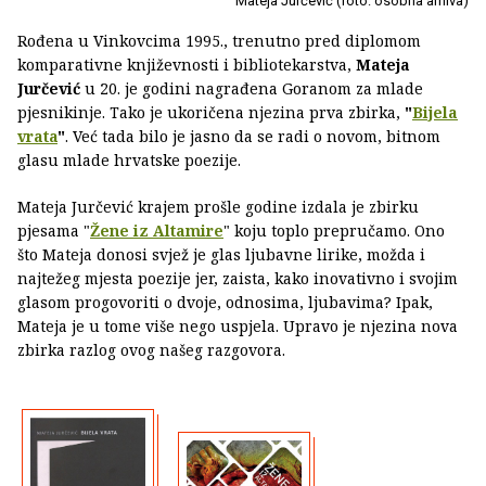
Mateja Jurčević (foto: osobna arhiva)
Rođena u Vinkovcima 1995., trenutno pred diplomom
komparativne književnosti i bibliotekarstva,
Mateja
Jurčević
u 20. je godini nagrađena Goranom za mlade
pjesnikinje. Tako je ukoričena njezina prva zbirka,
"
Bijela
vrata
"
. Već tada bilo je jasno da se radi o novom, bitnom
glasu mlade hrvatske poezije.
Mateja Jurčević krajem prošle godine izdala je zbirku
pjesama "
Žene iz Altamire
" koju toplo prepručamo. Ono
što Mateja donosi svjež je glas ljubavne lirike, možda i
najtežeg mjesta poezije jer, zaista, kako inovativno i svojim
glasom progovoriti o dvoje, odnosima, ljubavima? Ipak,
Mateja je u tome više nego uspjela. Upravo je njezina nova
zbirka razlog ovog našeg razgovora.