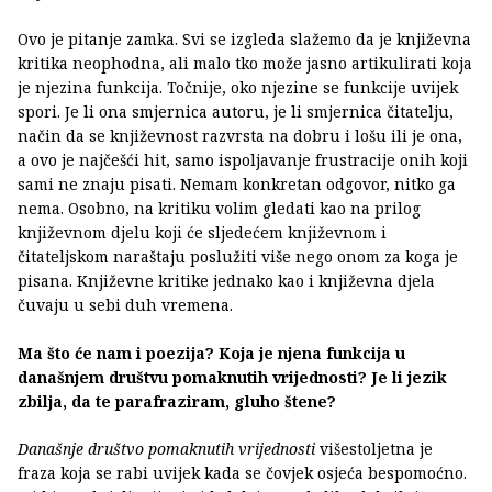
Ovo je pitanje zamka. Svi se izgleda slažemo da je književna
kritika neophodna, ali malo tko može jasno artikulirati koja
je njezina funkcija. Točnije, oko njezine se funkcije uvijek
spori. Je li ona smjernica autoru, je li smjernica čitatelju,
način da se književnost razvrsta na dobru i lošu ili je ona,
a ovo je najčešći hit, samo ispoljavanje frustracije onih koji
sami ne znaju pisati. Nemam konkretan odgovor, nitko ga
nema. Osobno, na kritiku volim gledati kao na prilog
književnom djelu koji će sljedećem književnom i
čitateljskom naraštaju poslužiti više nego onom za koga je
pisana. Književne kritike jednako kao i književna djela
čuvaju u sebi duh vremena.
Ma što će nam i poezija? Koja je njena funkcija u
današnjem društvu pomaknutih vrijednosti? Je li jezik
zbilja, da te parafraziram, gluho štene?
Današnje društvo pomaknutih vrijednosti
višestoljetna je
fraza koja se rabi uvijek kada se čovjek osjeća bespomoćno.