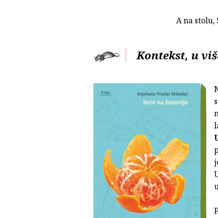
A na stolu,
Kontekst, u vi
N
s
n
p
j
U
P