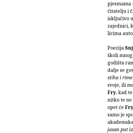
pjesmama – 
čitatelju i 
isključivo 
zajednici, 
licima auto
Poezija
Snj
školi mnogi
godišta ran
dalje se go
stiha i rime
svoje, ili 
Fry
, kad te
nitko te ne
opet će
Fr
samo je spu
akademska 
jasan put iz