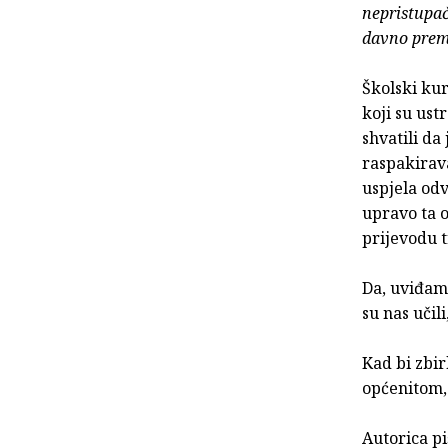
nepristupač
davno premi
Školski kur
koji su ust
shvatili da
raspakirava
uspjela odv
upravo ta o
prijevodu t
Da, uviđam
su nas učil
Kad bi zbi
općenitom,
Autorica pi