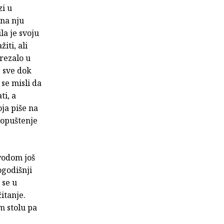
zi u
 na nju
la je svoju
iti, ali
urezalo u
, sve dok
se misli da
ti, a
ja piše na
 dopuštenje
ovodom još
ogodišnji
 se u
itanje.
m stolu pa