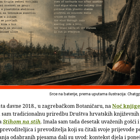
Srce na baterije, prema uputama ilustracija: Chatg
sta davne 2018., u zagrebačkom Botaničaru, na
Noć knjige
 sam tradicionalnu priredbu Društva hrvatskih književnih
ca
Stihom na stih
.
Imala sam tada desetak uvaženih gošći i 
prevoditeljica i prevoditelja koji su čitali svoje prijevode po
nja odabranih pjesama dali su uvod: kontekst djela i pone