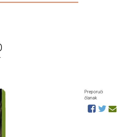
O
r
Preporuči
članak