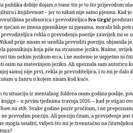
a publika dobije dojam o tome što je to što prijevodom ula
lturu i književnost – jer to nikad nije samo pjesma. Kad je
sveučilišna profesorica i prevoditeljica
Iva Grgić
predstavi
e sjećam se imena pjesnikinje ni pjesama, morala bih potraž
e prevoditeljica rekla o prevođenju poezije zauvijek mi se 
ikad prije nisam se usudila prevoditi poeziju, objasnila je
la pjesnikinju koja piše na stranome jeziku. Naime, uvijek 
ori tim nekim jezikom srca, i ne možemo je uspješno ni čita
ti osim na materinjem jeziku. Ali upoznala sam autoricu ko
njoj samoj nije prvi, rekla je prevoditeljica, i to mi je dalo
 okušam u žanru u kojem nisam kod kuće.
 tu situaciju iz mentalnog foldera osam godina poslije, p
knjige – u prvim tjednima travnja 2026. – kad je stigao ov
ihom na stih
. Svake godine poziv pročitam, i ne prepoznam
 ne prevodim poeziju. Ali poeziju čitam, a prevođenje jest č
e mogla usuditi, vidjeti što mi je trenutačno na čitateljsko
 toga?