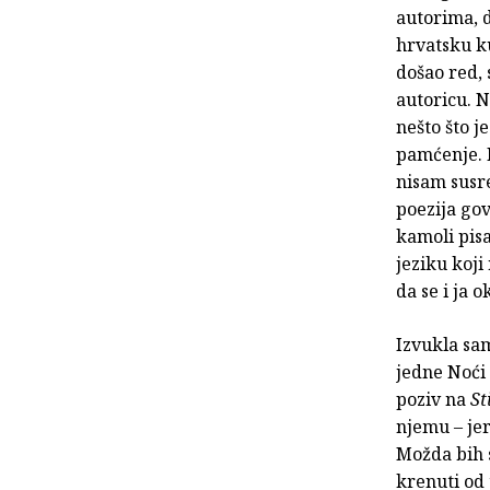
autorima, d
hrvatsku ku
došao red, 
autoricu. N
nešto što j
pamćenje. N
nisam susre
poezija gov
kamoli pisa
jeziku koji 
da se i ja
Izvukla sam
jedne Noći 
poziv na
St
njemu – jer
Možda bih s
krenuti od