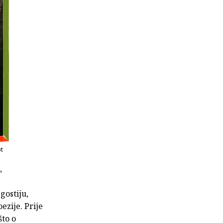
pt
,
gostiju,
ezije. Prije
što o