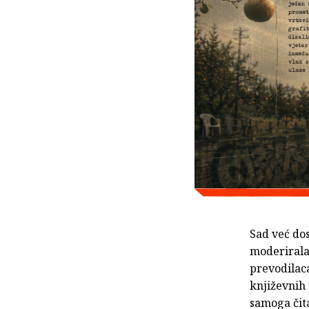
Sad već do
moderirala
prevodila
književnih 
samoga čita