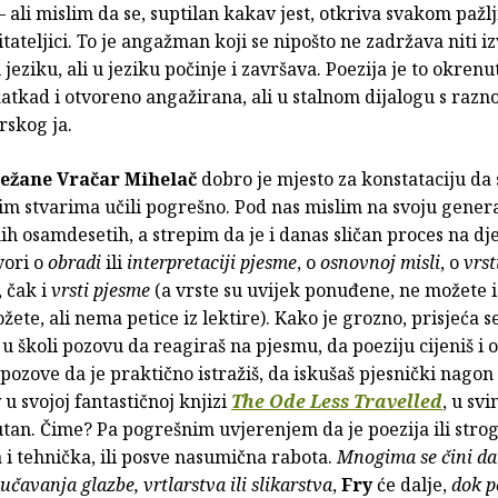
ali mislim da se, suptilan kakav jest, otkriva svakom pažl
čitateljici. To je angažman koji se nipošto ne zadržava niti i
u jeziku, ali u jeziku počinje i završava. Poezija je to okrenu
katkad i otvoreno angažirana, ali u stalnom dijalogu s razn
rskog ja.
ežane Vračar Mihelač
dobro je mjesto za konstataciju da 
m stvarima učili pogrešno. Pod nas mislim na svoju genera
ih osamdesetih, a strepim da je i danas sličan proces na djel
vori o
obradi
ili
interpretaciji pjesme
, o
osnovnoj misli
, o
vrst
, čak i
vrsti pjesme
(a vrste su uvijek ponuđene, ne možete i
možete, ali nema petice iz lektire). Kako je grozno, prisjeća s
 u školi pozovu da reagiraš na pjesmu, da poeziju cijeniš i o
 pozove da je praktično istražiš, da iskušaš pjesnički nagon k
y
u svojoj fantastičnoj knjizi
The Ode Less Travelled
, u sv
tan. Čime? Pa pogrešnim uvjerenjem da je poezija ili stro
i tehnička, ili posve nasumična rabota.
Mnogima se čini da 
učavanja glazbe, vrtlarstva ili slikarstva
,
Fry
će dalje,
dok p