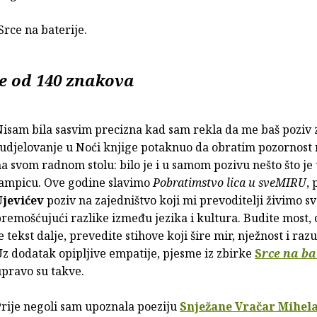
 Srce na baterije.
še od 140 znakova
isam bila sasvim precizna kad sam rekla da me baš poziv 
udjelovanje u Noći knjige potaknuo da obratim pozornost 
a svom radnom stolu: bilo je i u samom pozivu nešto što je 
lampicu. Ove godine slavimo
Pobratimstvo lica u sveMIRU
, 
Ujevićev
poziv na zajedništvo koji mi prevoditelji živimo s
remošćujući razlike između jezika i kultura. Budite most,
e tekst dalje, prevedite stihove koji šire mir, nježnost i ra
z dodatak opipljive empatije, pjesme iz zbirke
S
rce na ba
upravo su takve.
rije negoli sam upoznala poeziju
Snježane Vračar Mihel