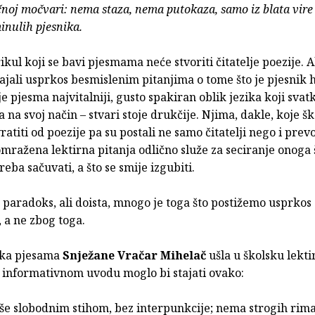
noj močvari: nema staza, nema putokaza, samo iz blata vire
nulih pjesnika.
ikul koji se bavi pjesmama neće stvoriti čitatelje poezije. A
rajali usprkos besmislenim pitanjima o tome što je pjesnik ht
 je pjesma najvitalniji, gusto spakiran oblik jezika koji svat
 na svoj način – stvari stoje drukčije. Njima, dakle, koje šk
ratiti od poezije pa su postali ne samo čitatelji nego i prevo
mražena lektirna pitanja odlično služe za seciranje onoga 
reba sačuvati, a što se smije izgubiti.
 paradoks, ali doista, mnogo je toga što postižemo usprkos
i, a ne zbog toga.
rka pjesama
Snježane Vračar Mihelač
ušla u školsku lekti
 informativnom uvodu moglo bi stajati ovako:
še slobodnim stihom, bez interpunkcije; nema strogih rima