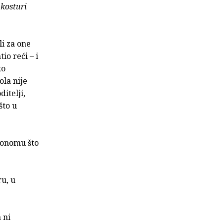
 kosturi
li za one
io reći – i
ko
ola nije
ditelji,
što u
 onomu što
ru, u
 ni