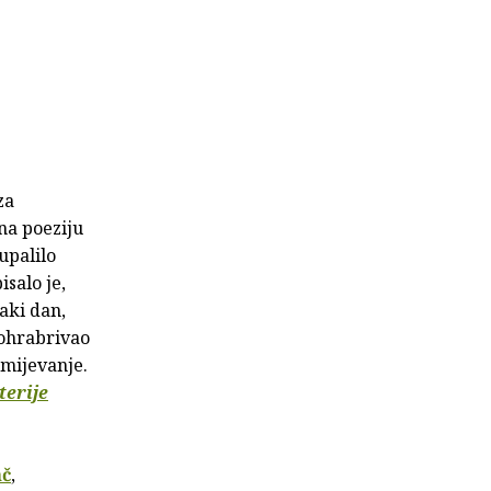
za
na poeziju
upalilo
pisalo je,
vaki dan,
 ohrabrivao
zumijevanje.
terije
ač
,