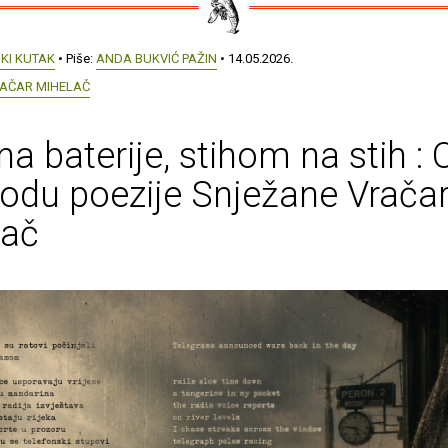
KI KUTAK
• Piše:
ANDA BUKVIĆ PAŽIN
• 14.05.2026.
AČAR MIHELAČ
na baterije, stihom na stih : 
vodu poezije Snježane Vrača
lač