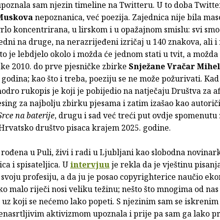
poznala sam njezin timeline na Twitteru. U to doba Twitter
Muskova
nepoznanica, već poezija. Zajednica nije bila mas
rlo koncentrirana, u lirskom i u opažajnom smislu: svi smo 
edni na druge, na nerazrijeđeni izričaj u 140 znakova, ali i
to je lebdjelo okolo i možda će jednom stati u tvit, a možda
ske 2010. do prve pjesničke zbirke
Snježane Vračar Mihe
 godina; kao što i treba, poeziju se ne može požurivati. Ka
odro rukopis je koji je pobijedio na natječaju Društva za a
sing za najbolju zbirku pjesama i zatim izašao kao autorič
Srce na baterije
, drugu i sad već treći put ovdje spomenutu
 Hrvatsko društvo pisaca krajem 2025. godine.
 rođena u Puli, živi i radi u Ljubljani kao slobodna novinar
ca i spisateljica. U
intervjuu
je rekla da je vještinu pisan
svoju profesiju, a da ju je posao copyrighterice naučio ek
ako malo riječi nosi veliku težinu; nešto što mnogima od nas
 uz koji se nećemo lako popeti. S njezinim sam se iskreni
nenasrtljivim aktivizmom upoznala i prije pa sam ga lako p