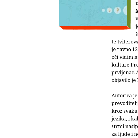
u
v
j
š
te tviterov
je ravno 12
oči vidim m
kulture Pre
prvijenac.
objavilo je
Autorica je
prevoditelji
kroz svaku 
jezika, i k
strmi nasip
za ljude i 