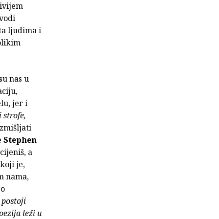
jivijem
zvodi
ta ljudima i
olikim
su nas u
ciju,
u, jer i
i strofe,
zmišljati
e
Stephen
cijeniš, a
oji je,
im nama,
go
postoji
oezija leži u