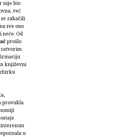
 nije bio
ovna, već
se zakačili
 na sve ono
 i neće. Od
lač
prošlo
d zatvorim
firmaciju
in književni
 zbirku
ka,
ja provukla
onomiji
 ostaje
m interesom
repoznala u