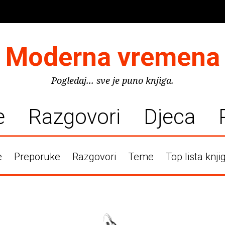
Moderna vremena
Pogledaj... sve je puno knjiga.
e
Razgovori
Djeca
e
Preporuke
Razgovori
Teme
Top lista knji