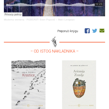
Moderna vremena
·
PODCAST: Sven Popović – Mali i Levijatan
Preporuči knjigu
– OD ISTOG NAKLADNIKA –