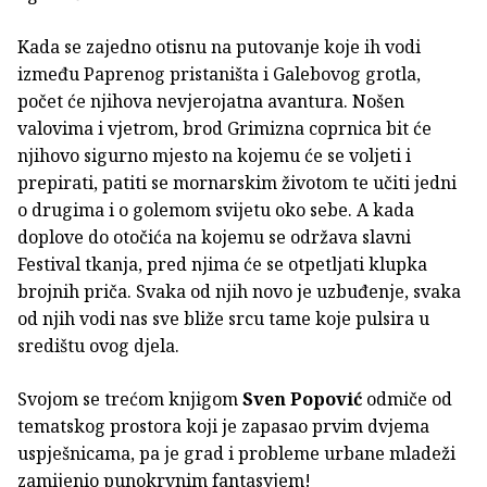
Kada se zajedno otisnu na putovanje koje ih vodi
između Paprenog pristaništa i Galebovog grotla,
počet će njihova nevjerojatna avantura. Nošen
valovima i vjetrom, brod Grimizna coprnica bit će
njihovo sigurno mjesto na kojemu će se voljeti i
prepirati, patiti se mornarskim životom te učiti jedni
o drugima i o golemom svijetu oko sebe. A kada
doplove do otočića na kojemu se održava slavni
Festival tkanja, pred njima će se otpetljati klupka
brojnih priča. Svaka od njih novo je uzbuđenje, svaka
od njih vodi nas sve bliže srcu tame koje pulsira u
središtu ovog djela.
Svojom se trećom knjigom
Sven Popović
odmiče od
tematskog prostora koji je zapasao prvim dvjema
uspješnicama, pa je grad i probleme urbane mladeži
zamijenio punokrvnim fantasyjem!