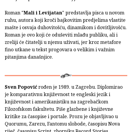
Roman "
Mali i Levijatan
" predstavlja pisca u novom
ruhu, autora koji kroči bajkovitim predjelima vlastite
mašte i osvaja duhovitošću, dinamikom i dovitljivošću.
Roman je ovo koji će oduševiti mlađu publiku, ali i
zreliji će čitatelji u njemu uživati, jer kroz metafore
fino utkane u tekst progovara o velikim i važnim
pitanjima današnjice.
Sven Popović
rođen je 1989. u Zagrebu. Diplomirao
je komparativnu književnost te engleski jezik i
književnost i amerikanistiku na zagrebačkom
Filozofskom fakultetu. Piše glazbene i književne
kritike za časopise i portale. Prozu je objavljivao u
Quorumu, Zarezu, Fantomu slobode, časopisu Nova
riječ, časopisu Script, zborniku Record Stories,