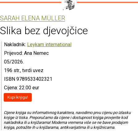
SARAH ELENA MÜLLER
Slika bez djevojčice
Nakladnik:
Leykam international
Prijevod: Ana Nemec
05/2026.
196 str., tvrdi uvez
ISBN 9789533402321
Cijena: 22.00 eur
Kupi knjigu!
Cijene knjiga su informativnog karaktera, navodimo prvu cijenu po izlasku
knjige iz tiska. Preporučamo da cijene i dostupnost knjiga provjerite kod
nakladnika ili u knjižarama! Moderna vremena više se ne bave prodajom
knjiga, potražite ih u knjižarama, antikvarijatima ili u knjižnicama.