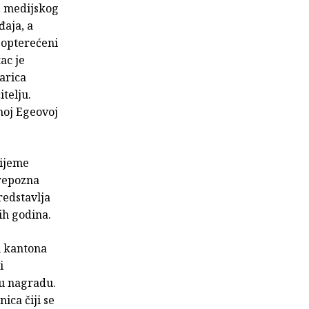
a, medijskog
đaja, a
reopterećeni
ac je
arica
telju.
dnoj Egeovoj
nijeme
prepozna
redstavlja
ih godina.
u kantona
i
nu nagradu.
ica čiji se