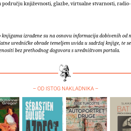
 području književnosti, glazbe, virtualne stvarnosti, radio
o knjigama izrađene su na osnovu informacija dobivenih od 
atne uredničke obrade temeljem uvida u sadržaj knjige, te s
enositi bez prethodnog dogovora s uredništvom portala.
– OD ISTOG NAKLADNIKA –