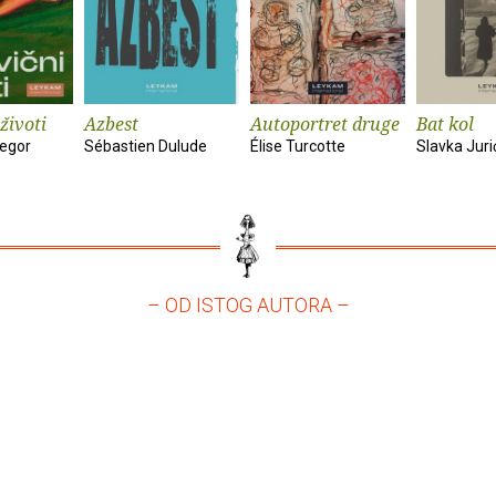
životi
Azbest
Autoportret druge
Bat kol
egor
Sébastien Dulude
Élise Turcotte
Slavka Juri
– OD ISTOG AUTORA –