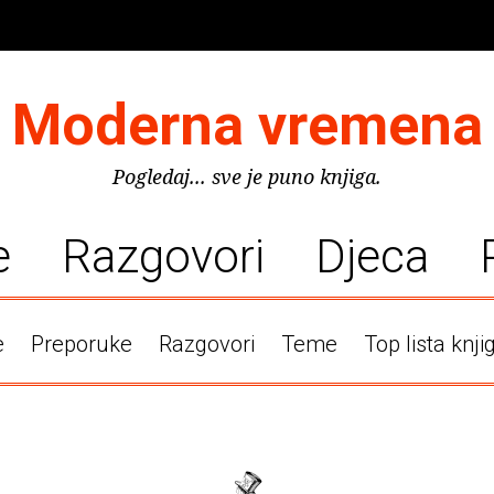
Moderna vremena
Pogledaj... sve je puno knjiga.
e
Razgovori
Djeca
e
Preporuke
Razgovori
Teme
Top lista knji