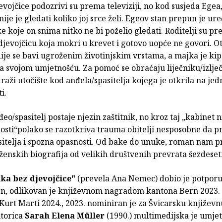
jevojčice podozrivi su prema televiziji, no kod susjeda Ege
mije je gledati koliko joj srce želi. Egeov stan prepun je ure
e koje on snima nitko ne bi poželio gledati. Roditelji su p
jevojčicu koja mokri u krevet i gotovo uopće ne govori. Ot
dije se bavi ugroženim životinjskim vrstama, a majka je kip
 svojom umjetnošću. Za pomoć se obraćaju liječniku/izlječi
traži utočište kod anđela/spasitelja kojega je otkrila na je
i.
nđeo/spasitelj postaje njezin zaštitnik, no kroz taj „kabinet 
sti“polako se razotkriva trauma obitelji nesposobne da 
sitelja i spozna opasnosti. Od bake do unuke, roman nam p
enskih biografija od velikih društvenih prevrata šezdeset
ika bez djevojčice"
(prevela Ana Nemec) dobio je potpor
en, odlikovan je književnom nagradom kantona Bern 2023. 
urt Marti 2024., 2023. nominiran je za Švicarsku književ
torica
Sarah Elena Müller
(1990.) multimedijska je umjetn