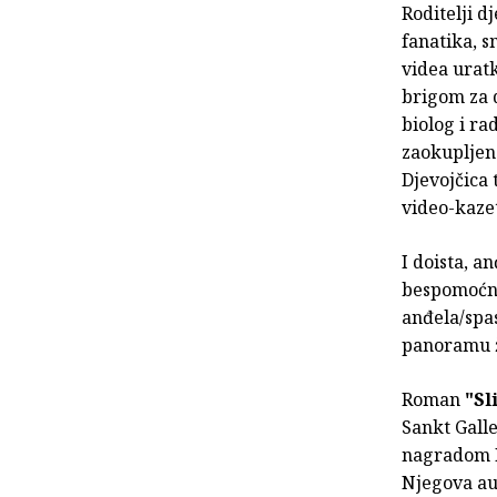
Roditelji d
fanatika, s
videa uratk
brigom za d
biolog i ra
zaokupljena
Djevojčica 
video-kazet
I doista, a
bespomoćno
anđela/spa
panoramu ž
Roman
"Sl
Sankt Gall
nagradom K
Njegova au