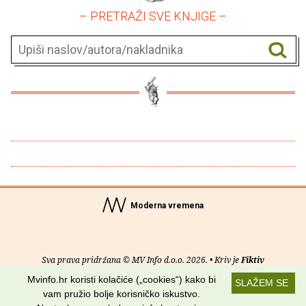
– PRETRAŽI SVE KNJIGE –
Moderna vremena
Sva prava pridržana © MV Info d.o.o. 2026. • Kriv je
Fiktiv
Mvinfo.hr koristi kolačiće („cookies“) kako bi
SLAŽEM SE
O nama
•
Pomoć
•
Uvjeti korištenja
•
RSS kanali
vam pružio bolje korisničko iskustvo.