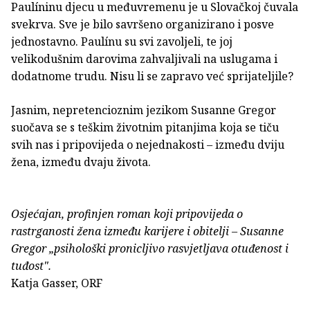
Paulíninu djecu u međuvremenu je u Slovačkoj čuvala
svekrva. Sve je bilo savršeno organizirano i posve
jednostavno. Paulínu su svi zavoljeli, te joj
velikodušnim darovima zahvaljivali na uslugama i
dodatnome trudu. Nisu li se zapravo već sprijateljile?
Jasnim, nepretencioznim jezikom Susanne Gregor
suočava se s teškim životnim pitanjima koja se tiču
svih nas i pripovijeda o nejednakosti – između dviju
žena, između dvaju života.
Osjećajan, profinjen roman koji pripovijeda o
rastrganosti žena između karijere i obitelji – Susanne
Gregor „psihološki pronicljivo rasvjetljava otuđenost i
tuđost".
Katja Gasser, ORF